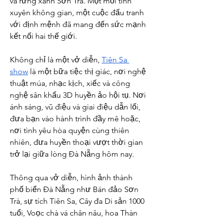
và rừng xanh Sơn Trà. Một mối tình 
xuyên không gian, một cuộc đấu tranh 
với định mệnh đã mang đến sức mạnh 
kết nối hai thế giới.
Không chỉ là một vở diễn, 
Tiên Sa 
show
 là một bữa tiệc thị giác, nơi nghệ 
thuật múa, nhạc kịch, xiếc và công 
nghệ sân khấu 3D huyền ảo hội tụ. Nơi 
ánh sáng, vũ điệu và giai điệu dẫn lối, 
đưa bạn vào hành trình đầy mê hoặc, 
nơi tình yêu hòa quyện cùng thiên 
nhiên, đưa huyền thoại vượt thời gian 
trở lại giữa lòng Đà Nẵng hôm nay.
Thông qua vở diễn, hình ảnh thành 
phố biển Đà Nẵng như Bán đảo Sơn 
Trà, sự tích Tiên Sa, Cây đa Di sản 1000 
tuổi, Voọc chà vá chân nâu, hoa Thàn 