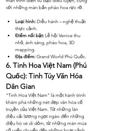
màn trình diễn vũ đạo điêu luyện, cùng 
với những màn bắn pháo hoa rực rỡ.
Loại hình:
 Diễu hành – nghệ thuật 
thực cảnh.
Điểm nổi bật:
 Lễ hội Venice thu 
nhỏ, ánh sáng, pháo hoa, 3D 
mapping.
Địa điểm:
 Grand World Phú Quốc.
6. Tinh Hoa Việt Nam (Phú 
Quốc): Tinh Túy Văn Hóa 
Dân Gian
"Tinh Hoa Việt Nam" là một hành trình 
khám phá những nét đẹp văn hóa cổ 
truyền của Việt Nam. Từ những làn 
điệu cải lương ngọt ngào đến những 
điệu hò vè dí dỏm, từ những màn múa 
cổ uyển chuyển đến những hoạt cảnh 