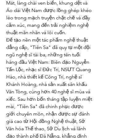
Mát, làng chài ven biển, khung dệt và 
Áo dài Việt Nam được lồng ghép khéo 
léo trong mạch truyện chặt chẽ và đầy 
cảm xúc, mang đến trải nghiệm nghệ 
thuật mãn nhãn và lôi cuốn.
Để tạo nên một tác phẩm nghệ thuật 
đẳng cấp, "Tiên Sa" đã quy tụ một đội 
ngũ nghệ sĩ tài ba, những tên tuổi 
hàng đầu Việt Nam: Biên đạo Nguyễn 
Tấn Lộc, nhạc sĩ Đức Trí, NSƯT Quang 
Hào, nhà thiết kế Công Trí, nghệ sĩ 
Khánh Hoàng, nhà sản xuất sân khấu 
Văn Tòng, cùng hơn 40 nghệ sĩ múa và 
xiếc. Sau hơn bốn tháng tập luyện miệt 
mài, "Tiên Sa" đã chinh phục được 
giới chuyên môn, nhận được sự đánh 
giá cao từ Hội đồng Nghệ thuật, Sở 
Văn hóa Thể thao, Sở Du lịch và lãnh 
đạo thành phố Đà Nẵng, khẳng định 