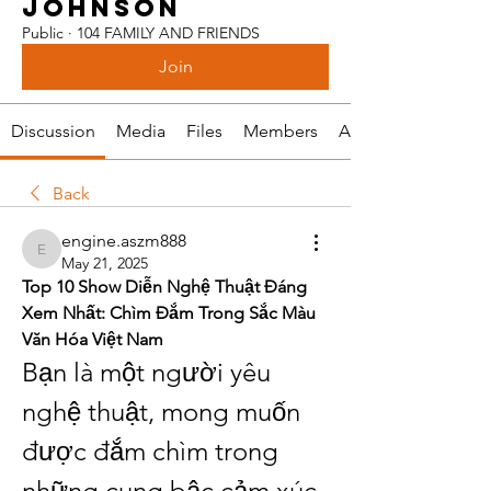
JOHNSON
Public
·
104 FAMILY AND FRIENDS
Join
Discussion
Media
Files
Members
About
Back
engine.aszm888
engine.aszm888
May 21, 2025
Top 10 Show Diễn Nghệ Thuật Đáng 
Xem Nhất: Chìm Đắm Trong Sắc Màu 
Văn Hóa Việt Nam
Bạn là một người yêu 
nghệ thuật, mong muốn 
được đắm chìm trong 
những cung bậc cảm xúc 