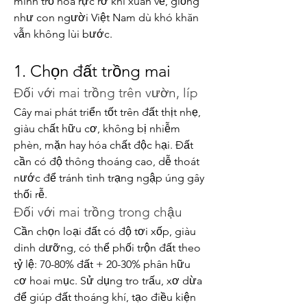
mình trổ hoa rực rỡ khi xuân về, giống 
như con người Việt Nam dù khó khăn 
vẫn không lùi bước.
1. Chọn đất trồng mai
Đối với mai trồng trên vườn, líp
Cây mai phát triển tốt trên đất thịt nhẹ, 
giàu chất hữu cơ, không bị nhiễm 
phèn, mặn hay hóa chất độc hại. Đất 
cần có độ thông thoáng cao, dễ thoát 
nước để tránh tình trạng ngập úng gây 
thối rễ.
Đối với mai trồng trong chậu
Cần chọn loại đất có độ tơi xốp, giàu 
dinh dưỡng, có thể phối trộn đất theo 
tỷ lệ: 70-80% đất + 20-30% phân hữu 
cơ hoai mục. Sử dụng tro trấu, xơ dừa 
để giúp đất thoáng khí, tạo điều kiện 