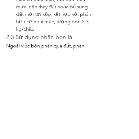
mưa, nên thay đất hoặc bổ sung 
đất mới tơi xốp, kết hợp với phân 
hữu cơ hoai mục, lượng bón 2-3 
kg/chậu.
2.3 Sử dụng phân bón lá
Ngoài việc bón phân qua đất, phân 
bón lá cũng đóng vai trò quan trọng 
trong việc bổ sung dinh dưỡng và kích 
thích cây phát triển. Một số loại phân 
bón lá thường được sử dụng:
Đầu Trâu 501: Thúc đẩy ra chồi, ra 
lá nhanh.
Đầu Trâu 701: Giúp cây ra hoa 
đúng thời điểm.
Đầu Trâu 901: Dưỡng hoa, giúp 
hoa lâu tàn, màu sắc rực rỡ.
Nhóm phân bón Đầu Trâu 005, 
007, 009 cũng có hiệu quả cao 