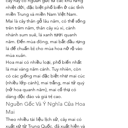
cây này có nguồn gốc từ các khu rừng 
nhiệt đới, đặc biệt phổ biến ở các tỉnh 
miền Trung và miền Nam Việt Nam. 
Mai là cây thân gỗ lâu năm, có thể sống 
trên trăm năm, thân cây xù xì, cành 
nhánh sum suê, lá xanh tươi quanh 
năm. Đến mùa đông, mai bắt đầu rụng 
lá để chuẩn bị cho mùa hoa nở rộ vào 
mùa xuân.
Hoa mai có nhiều loại, phổ biến nhất 
là mai vàng năm cánh. Tuy nhiên, còn 
có các giống mai đặc biệt như mai cúc 
(nhiều lớp cánh), mai trắng, mai tứ quý 
(nở hoa quanh năm), mai cổ thụ có 
dáng độc đáo và giá trị cao.
Nguồn Gốc Và Ý Nghĩa Của Hoa 
Mai
Theo nhiều tài liệu lịch sử, cây mai có 
xuất xứ từ Trung Quốc, đã xuất hiện và 