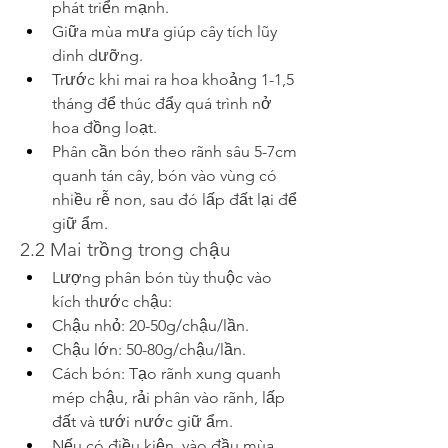
phát triển mạnh.
Giữa mùa mưa giúp cây tích lũy 
dinh dưỡng.
Trước khi mai ra hoa khoảng 1-1,5 
tháng để thúc đẩy quá trình nở 
hoa đồng loạt.
Phân cần bón theo rãnh sâu 5-7cm 
quanh tán cây, bón vào vùng có 
nhiều rễ non, sau đó lấp đất lại để 
giữ ẩm.
2.2 Mai trồng trong chậu
Lượng phân bón tùy thuộc vào 
kích thước chậu:
Chậu nhỏ: 20-50g/chậu/lần.
Chậu lớn: 50-80g/chậu/lần.
Cách bón: Tạo rãnh xung quanh 
mép chậu, rải phân vào rãnh, lấp 
đất và tưới nước giữ ẩm.
Nếu có điều kiện, vào đầu mùa 