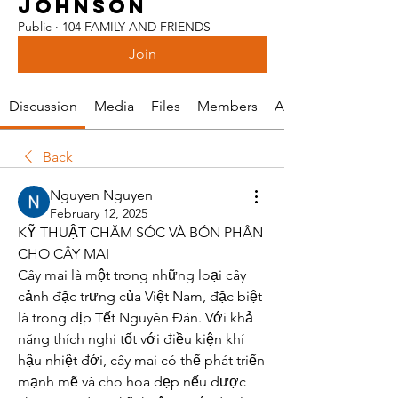
JOHNSON
Public
·
104 FAMILY AND FRIENDS
Join
Discussion
Media
Files
Members
About
Back
Nguyen Nguyen
February 12, 2025
KỸ THUẬT CHĂM SÓC VÀ BÓN PHÂN 
CHO CÂY MAI
Cây mai là một trong những loại cây 
cảnh đặc trưng của Việt Nam, đặc biệt 
là trong dịp Tết Nguyên Đán. Với khả 
năng thích nghi tốt với điều kiện khí 
hậu nhiệt đới, cây mai có thể phát triển 
mạnh mẽ và cho hoa đẹp nếu được 