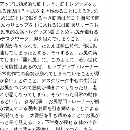
アップに効果的な筋トレと、筋トレグッズをま
れる原因は？ お尻を引き締めることによる3つの
ために筋トレで鍛えるべき筋肉はどこ？ 自宅で簡
 ふんわりヒップを手に入れるには筋膜リリースも
効果的な筋トレグッズ3選 まとめ お尻が垂れる
のデスクワーク、脚を組んでしまうこと……。お
原因が考えられる。たとえば学生時代、部活動
達してしまったとする。そうすると、お尻の筋
てしまい「垂れ尻」に。このように、若い世代
う可能性はあるのだ。 ヒップアップトレーナー
「日常動作での姿勢が崩れてしまっていることが原
が多い」とのこと。デスクワーク中心の生活は
お尻がつぶれて筋肉が働きにくくなったり、老
れが悪くなってしまう。そういった日常の動作
るという。 参考記事： お尻専門トレーナーが解
が増えている理由 お尻を引き締めることによる
が期待できる　 大臀筋を引き締めることでお尻が
っと長く見える。 2．下半身が痩せる 体の土台
いと、体に歪みが発生し、脂肪がつく。さら