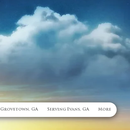
 Grovetown, GA
Serving Evans, GA
More