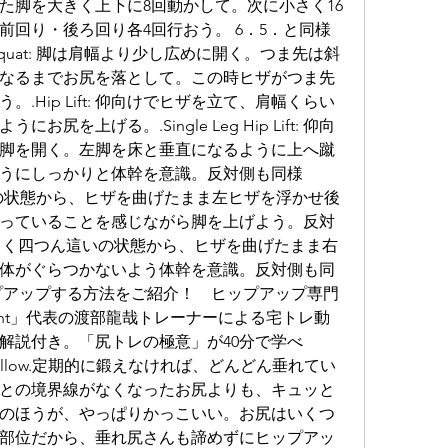
た脚を大きく上下に8回動かして。次に小さく16
前回り・後ろ回り各4回行おう。 6．5．と同様
quat: 脚は肩幅より少し広めに開く。つま先は斜
度になるまでお尻を落として。この時ヒザがつま先
.Hip Lift: 仰向けでヒザを立て、肩幅くらい
を上げる。.Single Leg Hip Lift: 仰向
脚を開く。左脚を床と垂直になるように上へ蹴
うにしっかりと体幹を意識。反対側も同様
つん這いの状態から、ヒザを曲げたまま左ヒザを浮かせ後
っていることを感じながら脚を上げよう。反対
nt: 同じく四つん這いの状態から、ヒザを曲げたまま右
体がぐらつかないよう体幹を意識。反対側も同
プアップする方法をご紹介！　ヒップアップ専門
oint」代表の渡部龍哉トレーナーによる宅トレ動
解説付き。「尻トレの極意」が40分で学べ
HOP Follow.定期的に鍛えなければ、どんどん垂れてい
との境界線がなくなったお尻よりも、キュッと
のほうが、やっぱりかっこいい。お尻はいくつ
部位だから、垂れ尻さんも諦めずにヒップアッ