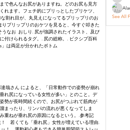
tenee-d
まで色んなお尻がありますね。どのお尻も見方
Ala
くれます。フェチ的にプリっとしたプリケツ、
See All 
尻のHな割れ目が、丸見えになってるプリップリのお
やはりプリップリのおケツを見ると、今すぐ叩きた
そうなお  おしり. 尻が強調されたイラスト、及び
付けられるタグ。. 尻の総称。. ピクシブ百科
nts」は両足が分かれたボトム 
部達哉さん によると、「日常動作での姿勢が崩れ
垂れ尻になっている女性が多い」とのこと。デ
姿勢が長時間続くので、お尻がつぶれて筋肉が
溜まったり、リンパの流れが悪くなってしま
み重ねが垂れ尻の原因になるという。.参考記
説！　若くても「垂れ尻」女性が増えている理由.
ュッ！　運動初心者もできる簡単股関節ストレッ