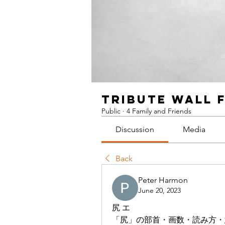
Tribute Wall 
Public
·
4 Family and Friends
Discussion
Media
Back
Peter Harmon
June 20, 2023
尻 エ
「尻」の部首・画数・読み方・意