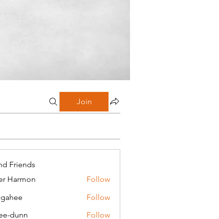
Join
nd Friends
er Harmon
Follow
cgahee
Follow
ee
ee-dunn
Follow