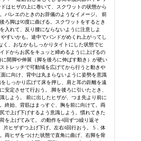
ンドはヒザの上に巻いて、スクワットの状態から
。バレエのときのお辞儀のようなイメージ。 前
後ろ脚は90度に曲げる。スクワットをするとき
を入れて、反り腰にならないように注意しよ
りやすいかも。途中でバンドがめくれ上がってし
となく、おなかもしっかりタイトにした状態でヒ
イドからお尻をキュッと締めるように上げるの
、特に開脚や伸展（脚を後ろに伸ばす動き）が硬い
ストレッチで可動域を広げてから行うと動きや
正面に向け、背中は丸まらないように姿勢を意識
指をしっかり広げて床を押し、肩と耳の距離を遠
に安定させて行おう。.脚を後ろに引いたとき、
識しよう。 前に出したヒザが、つま先より前に
。終始、背筋はまっすぐ、胸を前に向けて。両
尻で上げ下げするよう意識しよう。慣れてきた
荷を上げてみて。.の動作を4回ずつ繰り返そ
、片ヒザずつ上げ下げ。左右4回行おう。 5．体
。両ヒザをつけた状態で直角に曲げ、右脚を骨