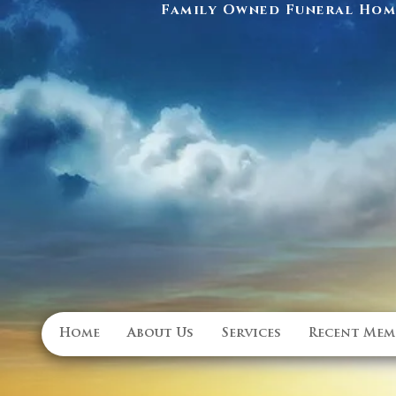
Family Owned Funeral Home
Home
About Us
Services
Recent Mem