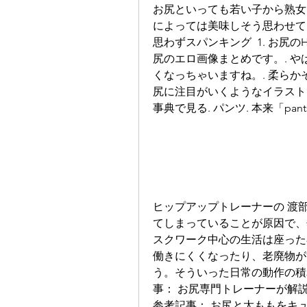
お尻といっても若い子から熟女
によっては美味しそう思わせて
思わずスパンキング  1. お
尻のエロ画像まとめです。. 
くなっちゃいますね。. 柔らか
尻に注目がいくようなイラストに
事典で見る. パンツ. 本来「pa
ヒップアップトレーナーの 渡
てしまっていることが原因で、
スクワーク中心の生活は座った
働きにくくなったり、老廃物が
う。そういった日常の動作の積
事： お尻専門トレーナーが解
参考記事： お尻と太ももをキ