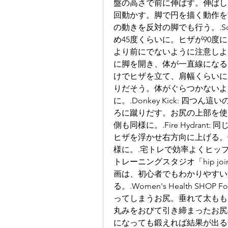
盤の高さで前に伸ばす。伸ばし
回動かす。脚で円を描く動作を
の動きを反対の脚でも行う。.S
め45度くらいに。ヒザが90
より前にでないように注意しよう。
に脚を開き、体が一直線になるようにお尻
けでヒザを立て、肩幅くらいに
りだそう。体がぐらつかないよ
に。.Donkey Kick: 四
ろに蹴りだす。お尻の上部を使
側も同様に。.Fire Hydra
ヒザを浮かせ右方向に上げる。
様に。.宅トレで効率よくヒッ
トレーニングスタジオ「hip j
画は、初心者でもわかりやすい
る。.Women's Health S
ってしまうお尻。垂れて太もも
丸みをおびて引き締まったお尻
になっても鍛えれば結果が出る