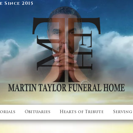
 Since 2015
orials
Obituaries
Hearts of Tribute
Serving