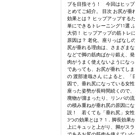
プを目指そう！　今回はヒップ
とめてご紹介。 目次 お尻が垂
効果とは？ ヒップアップする
単にできるトレーニング11選
大切！ ヒップアップの筋トレに
原因は？ 老化、座りっぱなし
尻が垂れる理由は、さまざまな
などで脚の筋肉ばかり鍛え、発
肉がうまく使えないようになっ
であっても、お尻が垂れてしま
の 渡部達哉さん によると、
因で、垂れ尻になっている女性
座った姿勢が長時間続くので、
廃物が溜まったり、リンパの流
の積み重ねが垂れ尻の原因にな
説！　若くても「垂れ尻」女性
3つの効果とは？ 1．脚長効果
上にキュッと上がり、脚がスラ
であるお尻の筋肉を使えていな