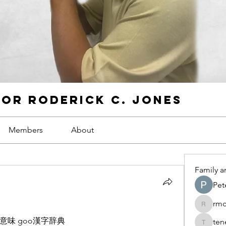
For Roderick C. Jones
Members
About
Family a
Pet
rm
rmcgah
味 goo漢字辞典
ten