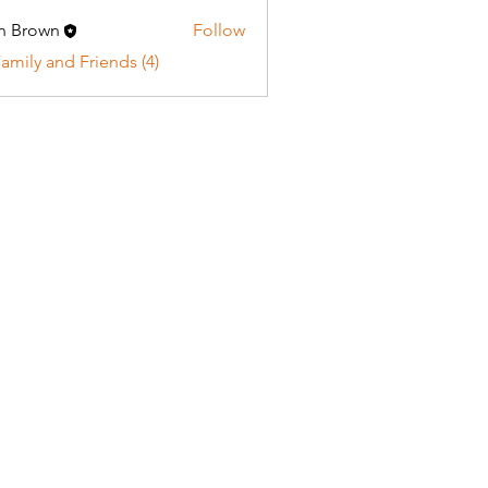
unn
n Brown
Follow
Family and Friends (4)