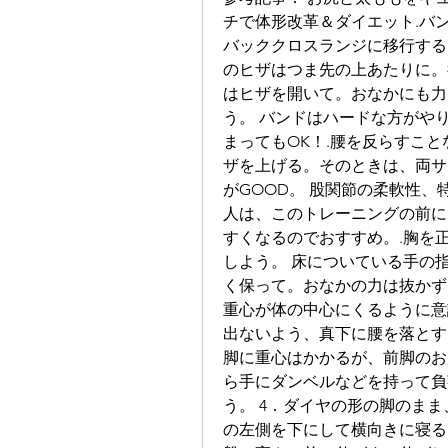
チで体形改革＆ダイエット.バ
バッククロスランジに移行する
のヒザはつま先の上あたりに。
はヒザを開いて。おなかにも力
う。 バンドはハードな方がや
まってもOK！.腰を反らすこ
ザを上げる。そのときは、両サ
がGOOD。 股関節の柔軟性
人は、このトレーニングの前に
すくなるのでおすすめ。.胸を
しよう。 床についている手の
く保って。おなかの力は抜かず
重心が体の中心にくるように意
出ないよう、真下に腰を落とす
脚に重心はかかるが、前脚のお
ら手にダンベルなどを持って負
う。 4．ダイヤの形の脚のまま
の左側を下にして横向きに寝る